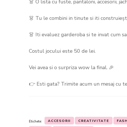
👗 O lista cu fuste, pantaloni, accesorii, jac
👗 Tu le combini in tinute si iti construieș
👗 Iti evaluez garderoba si te invat cum sa 
Costul jocului este 50 de lei.
Vei avea si o surpriza wow la final. 🎉
👉 Esti gata? Trimite acum un mesaj cu te
ACCESORII
CREATIVITATE
FAS
Etichete: