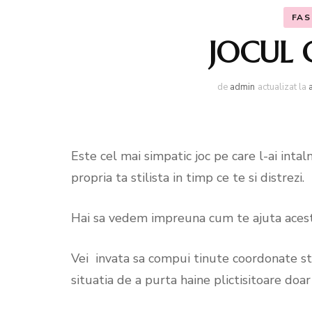
(Kit de
FAS
Reinve
JOCUL 
Tale
de
admin
actualizat la
Sesiun
Shoppi
Este cel mai simpatic joc pe care l-ai intal
Works
propria ta stilista in timp ce te si distrezi.
Jocul 
Hai sa vedem impreuna cum te ajuta acest
Webina
Vei invata sa compui tinute coordonate stili
situatia de a purta haine plictisitoare doa