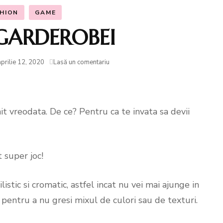
 Stil)
HION
GAME
Shootinguri
ntarea Garderobei
GARDEROBEI
Evenimente centre
la
aprilie 12, 2020
Lasă un comentariu
comerciale
e Smart Shopping
JOCUL
GARDEROBEI
ng online
nit vreodata. De ce? Pentru ca te invata sa devii
hopuri
Garderobei
 super joc!
rii de stilism
stic si cromatic, astfel incat nu vei mai ajunge in
r pentru a nu gresi mixul de culori sau de texturi.