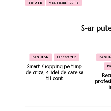
TINUTE
VESTIMENTATIE
Navigare
în
S-ar putea
articole
FASHION
LIFESTYLE
FASH
Smart shopping pe timp
P
de criza, 4 idei de care sa
Rez
tii cont
profesi
i