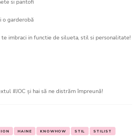
hete si pantofi
ti o garderobă
te imbraci in functie de silueta, stil si personalitate!
xtul #JOC și hai să ne distrăm împreună!
HION
HAINE
KNOWHOW
STIL
STILIST