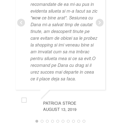
recomandate de ea mi-au pus in
combina
evidenta silueta si m-a facut sa zic
motivel
"wow ce bine arat". Sesiunea cu
alegeri 
Dana mi-a salvat timp de cautat
viitor s
tinute, am descoperit tinute pe
cresc i
care evitam de obicei sa le probez
pentru a
la shopping si imi veneau bine si
am imvatat cum sa ma imbrac
pentru silueta mea si ce sa evit.O
recomand pe Dana cu drag si ii
I
urez succes mai departe in ceea
ce ii place deja sa faca.
PATRICIA STROE
AUGUST 13, 2019