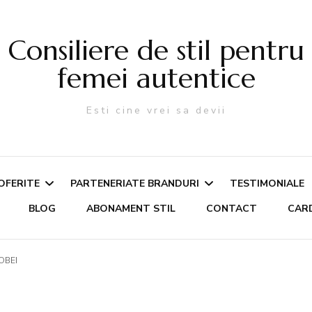
Consiliere de stil pentru
femei autentice
Esti cine vrei sa devii
 OFERITE
PARTENERIATE BRANDURI
TESTIMONIALE
BLOG
ABONAMENT STIL
CONTACT
CAR
e de
Fashion Album
OBEI
noastere – Culori,
Proiecte cu agentii de
a, Stil Vestimentar
publicitate