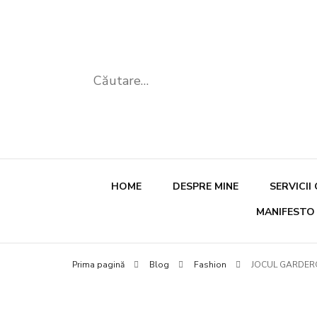
Caută
după:
HOME
DESPRE MINE
SERVICII
MANIFESTO
Sesiun
Prima pagină
Blog
Fashion
JOCUL GARDER
Autocu
Siluet