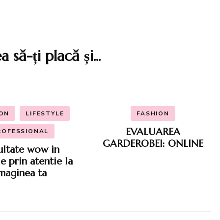
 să-ți placă și...
ION
LIFESTYLE
FASHION
EVALUAREA
ROFESSIONAL
GARDEROBEI: ONLINE
ultate wow in
e prin atentie la
maginea ta