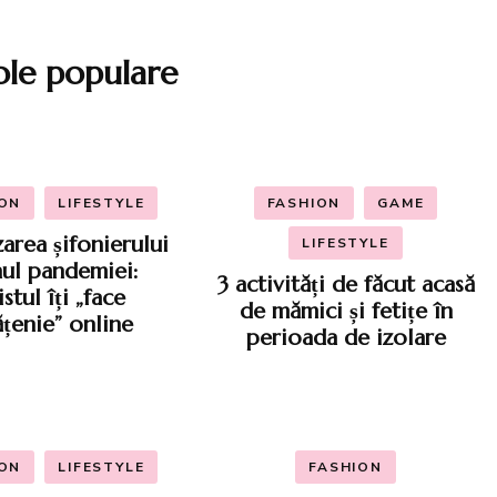
ole populare
ION
LIFESTYLE
FASHION
GAME
area șifonierului
LIFESTYLE
nul pandemiei:
3 activități de făcut acasă
listul îți „face
de mămici și fetițe în
ățenie” online
perioada de izolare
ION
LIFESTYLE
FASHION