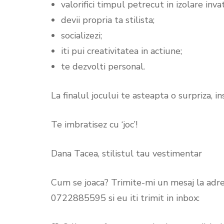
valorifici timpul petrecut in izolare inv
devii propria ta stilista;
socializezi;
iti pui creativitatea in actiune;
te dezvolti personal.
La finalul jocului te asteapta o surpriza, in
Te imbratisez cu ‘joc’!
Dana Tacea, stilistul tau vestimentar
Cum se joaca? Trimite-mi un mesaj la adres
0722885595 si eu iti trimit in inbox: