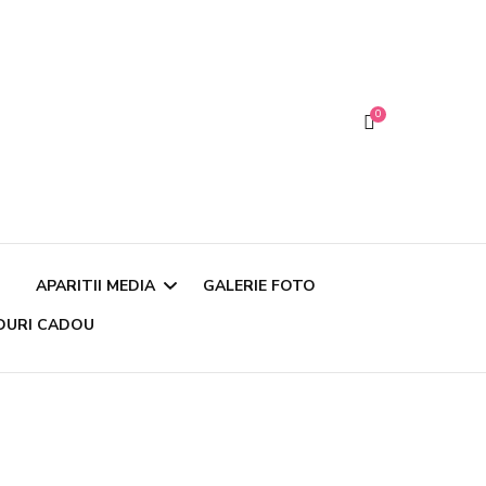
0
APARITII MEDIA
GALERIE FOTO
DURI CADOU
Articole si Interviuri