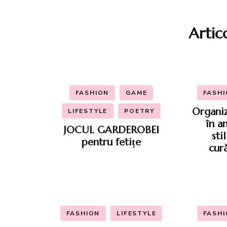
Artic
FASHION
GAME
FASH
Organiz
LIFESTYLE
POETRY
în a
JOCUL GARDEROBEI
sti
pentru fetițe
cur
FASHION
LIFESTYLE
FASH