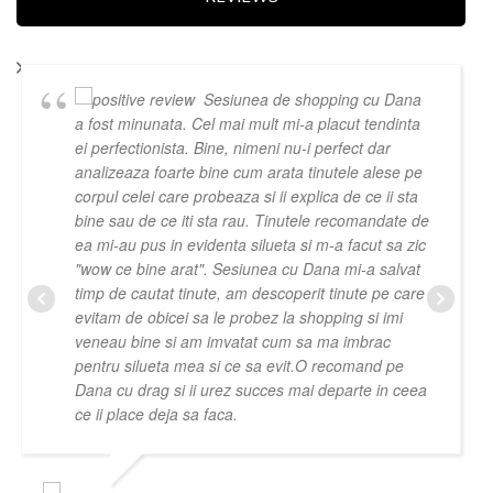
Sesiunea de shopping cu Dana
a fost minunata. Cel mai mult mi-a placut tendinta
ei perfectionista. Bine, nimeni nu-i perfect dar
analizeaza foarte bine cum arata tinutele alese pe
corpul celei care probeaza si ii explica de ce ii sta
bine sau de ce iti sta rau. Tinutele recomandate de
ea mi-au pus in evidenta silueta si m-a facut sa zic
"wow ce bine arat". Sesiunea cu Dana mi-a salvat
timp de cautat tinute, am descoperit tinute pe care
evitam de obicei sa le probez la shopping si imi
veneau bine si am imvatat cum sa ma imbrac
pentru silueta mea si ce sa evit.O recomand pe
Dana cu drag si ii urez succes mai departe in ceea
ce ii place deja sa faca.