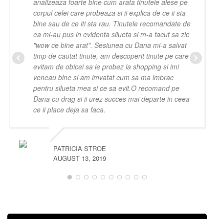
analizeaza foarte bine cum arata tinutele alese pe
corpul celei care probeaza si ii explica de ce ii sta
bine sau de ce iti sta rau. Tinutele recomandate de
ea mi-au pus in evidenta silueta si m-a facut sa zic
"wow ce bine arat". Sesiunea cu Dana mi-a salvat
timp de cautat tinute, am descoperit tinute pe care
evitam de obicei sa le probez la shopping si imi
veneau bine si am imvatat cum sa ma imbrac
pentru silueta mea si ce sa evit.O recomand pe
Dana cu drag si ii urez succes mai departe in ceea
ce ii place deja sa faca.
PATRICIA STROE
AUGUST 13, 2019