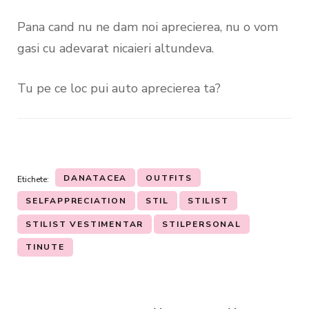
Pana cand nu ne dam noi aprecierea, nu o vom
gasi cu adevarat nicaieri altundeva.
Tu pe ce loc pui auto aprecierea ta?
DANATACEA
OUTFITS
Etichete:
SELFAPPRECIATION
STIL
STILIST
STILIST VESTIMENTAR
STILPERSONAL
TINUTE
Navigare
în