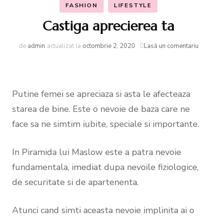
FASHION
LIFESTYLE
Castiga aprecierea ta
la
de
admin
actualizat la
octombrie 2, 2020
Lasă un comentariu
Casti
aprec
ta
Putine femei se apreciaza si asta le afecteaza
starea de bine. Este o nevoie de baza care ne
face sa ne simtim iubite, speciale si importante.
In Piramida lui Maslow este a patra nevoie
fundamentala, imediat dupa nevoile fiziologice,
de securitate si de apartenenta.
Atunci cand simti aceasta nevoie implinita ai o