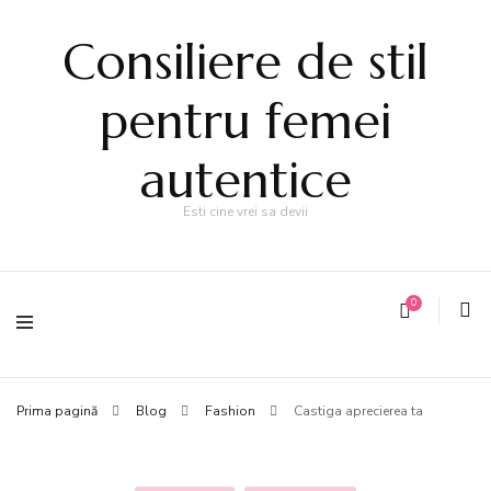
Consiliere de stil
pentru femei
autentice
Esti cine vrei sa devii
0
Prima pagină
Blog
Fashion
Castiga aprecierea ta