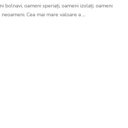
de
i bolnavi, oameni speriați, oameni izolați, oameni
izolare
i neoameni. Cea mai mare valoare a …