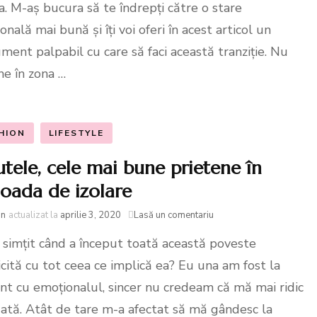
când
a. M-aș bucura să te îndrepți către o stare
lucrăm
nală mai bună și îți voi oferi în acest articol un
de
acasă
ument palpabil cu care să faci această tranziție. Nu
e în zona …
HION
LIFESTYLE
utele, cele mai bune prietene în
ioada de izolare
la
in
actualizat la
aprilie 3, 2020
Lasă un comentariu
Ținutele,
i simțit când a început toată această poveste
cele
mai
icită cu tot ceea ce implică ea? Eu una am fost la
bune
prietene
t cu emoționalul, sincer nu credeam că mă mai ridic
în
ată. Atât de tare m-a afectat să mă gândesc la
perioada