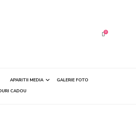
0
APARITII MEDIA
GALERIE FOTO
DURI CADOU
Articole si Interviuri