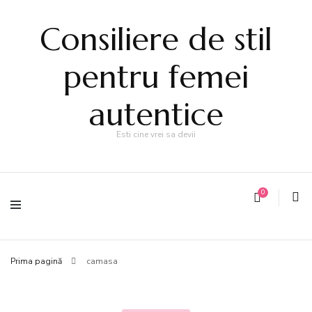
Consiliere de stil
pentru femei
autentice
Esti cine vrei sa devii
0
Prima pagină
camasa