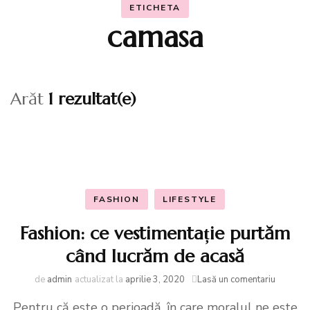
ETICHETA
camasa
Arăt
1 rezultat(e)
FASHION
LIFESTYLE
Fashion: ce vestimentație purtăm
când lucrăm de acasă
la
de
admin
actualizat la
aprilie 3, 2020
Lasă un comentariu
Fashion
Pentru că este o perioadă, în care moralul ne este
ce