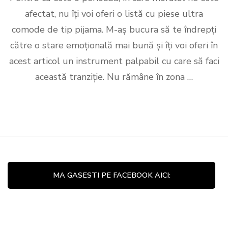
vestime
afectat, nu îți voi oferi o listă cu piese ultra
purtăm
când
comode de tip pijama. M-aș bucura să te îndrepți
lucrăm
către o stare emoțională mai bună și îți voi oferi în
de
acasă
acest articol un instrument palpabil cu care să faci
această tranziție. Nu rămâne în zona …
MA GASESTI PE FACEBOOK AICI: