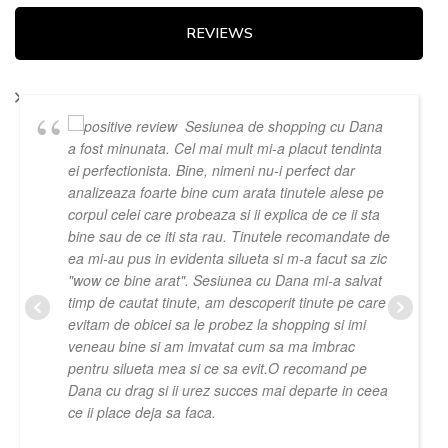
REVIEWS
Sesiunea de shopping cu Dana
a fost minunata. Cel mai mult mi-a placut tendinta
ei perfectionista. Bine, nimeni nu-i perfect dar
analizeaza foarte bine cum arata tinutele alese pe
corpul celei care probeaza si ii explica de ce ii sta
bine sau de ce iti sta rau. Tinutele recomandate de
ea mi-au pus in evidenta silueta si m-a facut sa zic
"wow ce bine arat". Sesiunea cu Dana mi-a salvat
timp de cautat tinute, am descoperit tinute pe care
evitam de obicei sa le probez la shopping si imi
veneau bine si am imvatat cum sa ma imbrac
pentru silueta mea si ce sa evit.O recomand pe
Dana cu drag si ii urez succes mai departe in ceea
ce ii place deja sa faca.