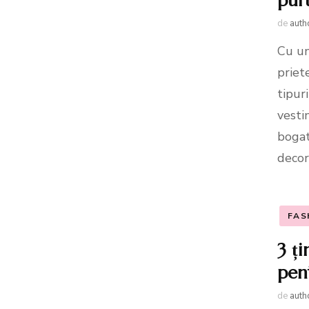
pur
de
auth
Cu un
priet
tipur
vesti
bogat
decor
FAS
3 ț
pent
de
auth