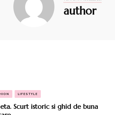
 Stil)
author
Shootinguri
ntarea Garderobei
Evenimente centre
comerciale
e Smart Shopping
ng online
hopuri
Garderobei
rii de stilism
HION
LIFESTYLE
eta. Scurt istoric si ghid de buna