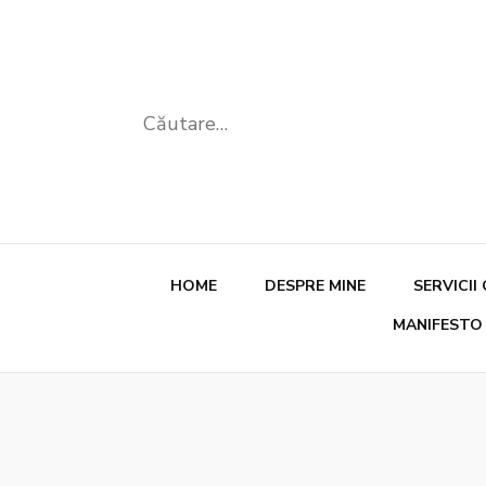
Caută
după:
HOME
DESPRE MINE
SERVICII
MANIFESTO
Sesiun
Autocu
Siluet