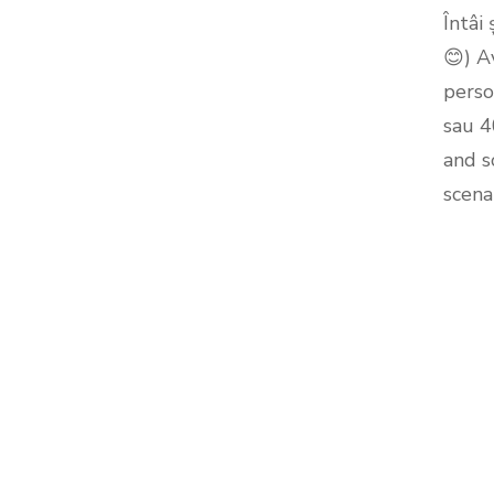
Întâi
😊) A
perso
sau 4
and s
scena