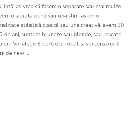
 și întâi aș vrea să facem o separare sau mai multe
ținute
de
vem o silueta plină sau una slim, avem o
party
pentru
nalitate stilistică clasică sau una creativă, avem 30
Revelion
0 de ani, suntem brunete sau blonde, sau roscate
pentru
3
o on.. Voi alege 3 portrete robot și voi construi 3
personalități
rii de new …
stilistice
diferite