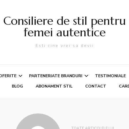
Consiliere de stil pentru
femei autentice
Esti cine vrei sa devii
 OFERITE
PARTENERIATE BRANDURI
TESTIMONIALE
BLOG
ABONAMENT STIL
CONTACT
CAR
e de
Fashion Album
noastere – Culori,
Proiecte cu agentii de
a, Stil Vestimentar
publicitate
TOATE ARTICOLELE LUI