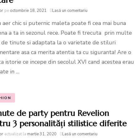
tare
la
or
pe
octombrie 18, 2021
Lasă un comentariu
Maleta.
 aer chic si puternic maleta poate fi cea mai buna
Scurt
istoric
ena a ta in sezonul rece. Poate fi trecuta prin multe
si
ghid
i de tinute si adaptata la o varietate de stiluri
de
mentare asa ca merita atentia ta cu siguranta! Are o
buna
purtare
a istorie ce incepe din secolul XVI cand acestea erau
ate in …
HION
inute de party pentru Revelion
ru 3 personalități stilistice diferite
la
or
actualizat la
martie 31, 2020
Lasă un comentariu
3