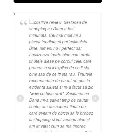
Sesiunea de
shopping cu Dana a fost
ajutat s
minunata. Cel mai mult mi-a
verbali
placut tendinta ei perfectionista.
si a re
Bine, nimeni nu-i perfect dar
A tinut 
analizeaza foarte bine cum arata
persona
tinutele alese pe corpul celei care
pregati
probeaza si ii explica de ce ii sta
incuraj
bine sau de ce iti sta rau. Tinutele
avut ra
recomandate de ea mi-au pus in
combina
evidenta silueta si m-a facut sa zic
motivel
"wow ce bine arat". Sesiunea cu
alegeri 
Dana mi-a salvat timp de cautat
viitor s
tinute, am descoperit tinute pe
cresc i
care evitam de obicei sa le probez
pentru a
la shopping si imi veneau bine si
am imvatat cum sa ma imbrac