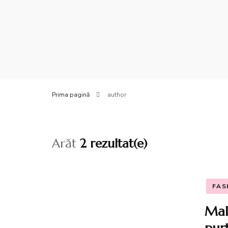
(Kit de
Reinve
Tale
Sesiun
Prima pagină
author
Shoppi
Works
Arăt
2 rezultat(e)
Jocul 
Webina
FAS
Mal